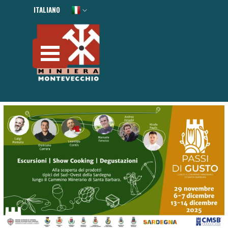
Vai ai contenuti
ITALIANO
ENGLISH
Salta menù