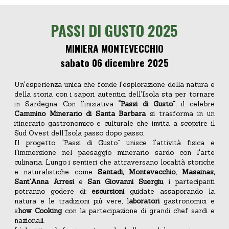
PASSI DI GUSTO 2025
MINIERA MONTEVECCHIO
sabato 06 dicembre 2025
Un'esperienza unica che fonde l'esplorazione della natura e
della storia con i sapori autentici dell'Isola sta per tornare
in Sardegna. Con l'iniziativa
“Passi di Gusto”
, il celebre
Cammino Minerario di Santa Barbara
si trasforma in un
itinerario gastronomico e culturale che invita a scoprire il
Sud Ovest dell'Isola passo dopo passo.
Il progetto “Passi di Gusto” unisce l'attività fisica e
l'immersione nel paesaggio minerario sardo con l'arte
culinaria. Lungo i sentieri che attraversano località storiche
e naturalistiche come
Santadi, Montevecchio, Masainas,
Sant’Anna Arresi
e
San Giovanni Suergiu
, i partecipanti
potranno godere di:
escursioni
guidate assaporando la
natura e le tradizioni più vere, l
aboratori
gastronomici e
s
how Cooking
con la partecipazione di grandi chef sardi e
nazionali.