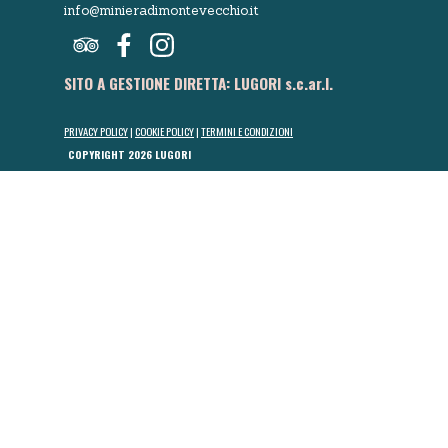
info@minieradimontevecchio.it
SITO A GESTIONE DIRETTA: LUGORI s.c.ar.l.
PRIVACY POLICY
|
COOKIE POLICY
|
TERMINI E CONDIZIONI
COPYRIGHT 2026 LUGORI
Torna ai contenuti