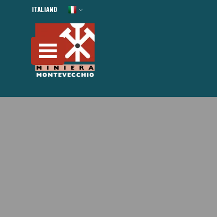
Vai ai contenuti
ITALIANO
ENGLISH
Salta menù